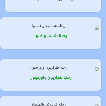
رحلة شــــيلا وأغــــوا
رحلة طرازبون واوزنجول