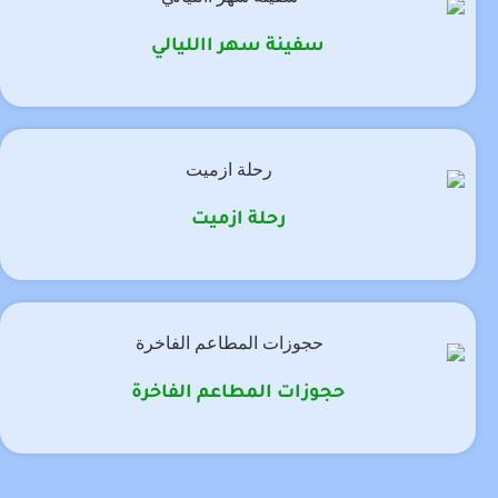
سفينة سهر االليالي
رحلة ازميت
حجوزات المطاعم الفاخرة