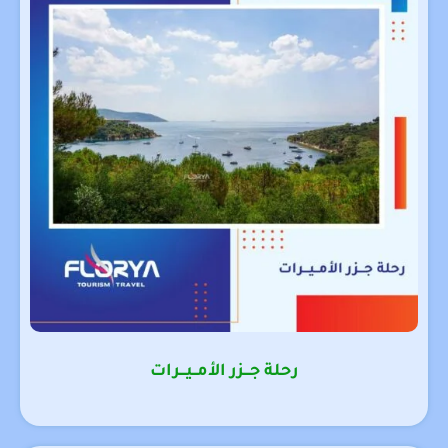
رحلة جـــزر الأمــيـــرات