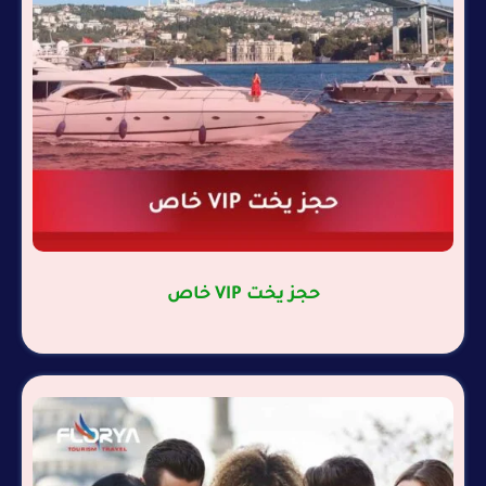
حجز يخت VIP خاص