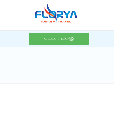
احجـــز واتســــاب