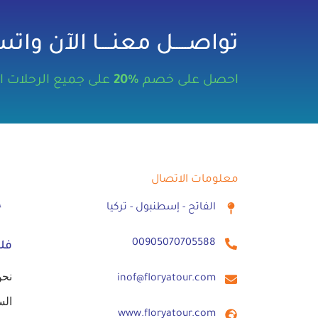
تواصـــــل معنــــا الآن واتســ
احصل على خصم
%20
على جميع الرحلات السـ
معلومات الاتصال
الفاتح - إسطنبول - تركيا
00905070705588⁩
فلو
نحن
inof@floryatour.com
الس
www.floryatour.com