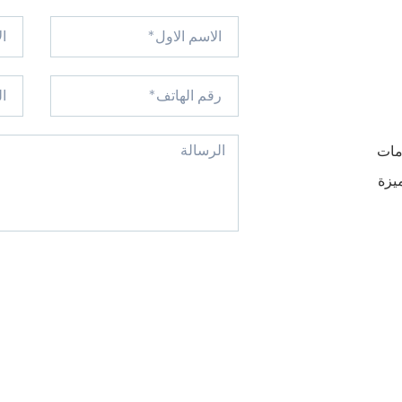
مات
يزة