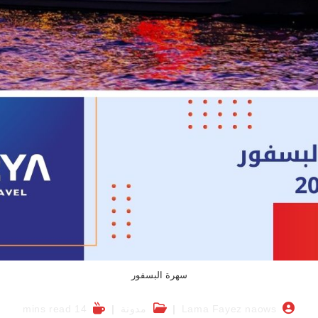
سهرة البسفور
Lama Fayez naows
مدونة
14 mins read