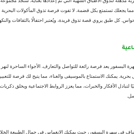
مذهلة لتذوق الأطباق الشهية التي تم إعدادها بعناية. ستجد مجموعة 
، مما يجعلك تستمتع بكل قضمة. لا تفوت فرصة تذوق المأكولات البحرية 
واس. كل طبق يروي قصة تذوق فريدة، ويُعتبر احتفالًا بالثقافات والنك
اعية
رة البسفور يعد فرصة رائعة للتواصل والتعارف. الأجواء الساحرة لنهر 
بحرية. يمكنك الاستمتاع بالموسيقى والغناء، مما يتيح لك فرصة للتع
اليًا لتبادل الأفكار والخبرات، مما يعزز الروابط الاجتماعية ويخلق ذكريا
صل.
اف في سهرة البسفور، حيث يمكنك الانغماس في جمال الطبيعة الخلابة 