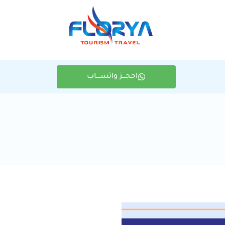
احجـــز واتســــاب