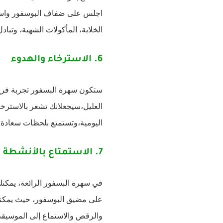
اجلس على ضفاف البوسفور واستمتع
الخلابة، المأكولات الشهية، وتب
6.
الاسترخاء والهدوء
ستكون سهرة البسفور تجربة فريدة
العليل،سيجعلانك تشعر بالاسترخا
اليومية،وتستمتع بلحظات سعادة و
7.
الاستمتاع بالأنشطة ا
في سهرة البسفور الرائعة، يمكن
على مضيق البوسفور، حيث يمكنك 
والرقص والاستماع إلى الموسيقى 