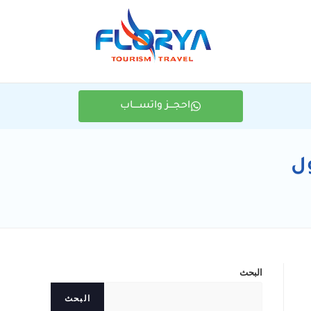
احجـــز واتســــاب
ل
البحث
البحث