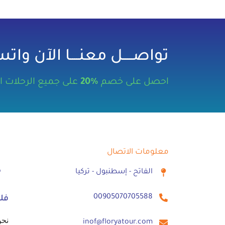
تواصـــــل معنــــا الآن واتســ
احصل على خصم
%20
على جميع الرحلات السـ
معلومات الاتصال
الفاتح - إسطنبول - تركيا
00905070705588⁩
فلو
نحن
inof@floryatour.com