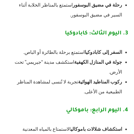
رحلة في مضيق البوسفور
استمتع بالمناظر الخلابة أثناء
السير في مضيق البوسفور.
3.
اليوم الثالث: كابادوكيا
السفر إلى كابادوكيا
استمتع برحلة بالطائرة أو الباص.
جولة في المنازل الكهفية
استكشف مدينة “جيريمي” تحت
الأرض.
ركوب المناطيد الهوائية
تجربة لا تُنسى لمشاهدة المناظر
الطبيعية من الأعلى.
4.
اليوم الرابع: باموكالي
استكشاف شلالات باموكالي
الاستمتاع بالمياه المعدنية