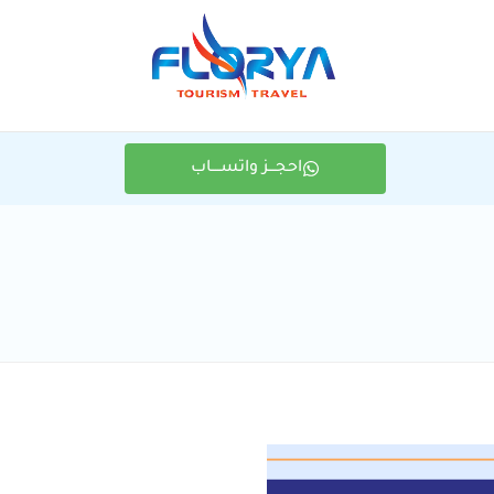
احجـــز واتســــاب