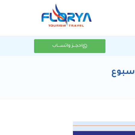
احجـــز واتســــاب
اسبوع