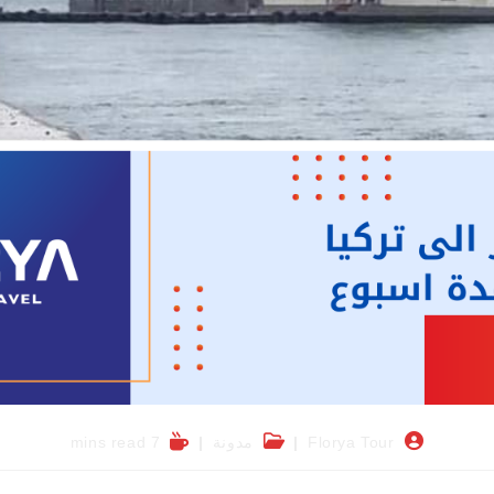
Florya Tour
مدونة
7 mins read