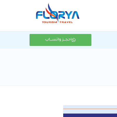
احجـــز واتســــاب